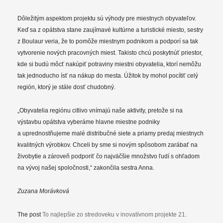
Dôležitým aspektom projektu sú výhody pre miestnych obyvateľov.
Keď sa z opátstva stane zaujímavé kultúrne a turistické miesto, sestry
z Boulaur veria, že to pomôže miestnym podnikom a podporí sa tak
vytvorenie nových pracovných miest. Takisto chcú poskytnúť priestor,
kde si budú môcť nakúpiť potraviny miestni obyvatelia, ktorí nemôžu
tak jednoducho ísť na nákup do mesta. Úžitok by mohol pocítiť celý
región, ktorý je stále dosť chudobný.
„Obyvatelia regiónu citlivo vnímajú naše aktivity, pretože si na
výstavbu opátstva vyberáme hlavne miestne podniky
a uprednostňujeme malé distribučné siete a priamy predaj miestnych
kvalitných výrobkov. Chceli by sme si novým spôsobom zarábať na
živobytie a zároveň podporiť čo najväčšie množstvo ľudí s ohľadom
na vývoj našej spoločnosti,“ zakončila sestra Anna.
Zuzana Morávková
The post
To najlepšie zo stredoveku v inovatívnom projekte 21.