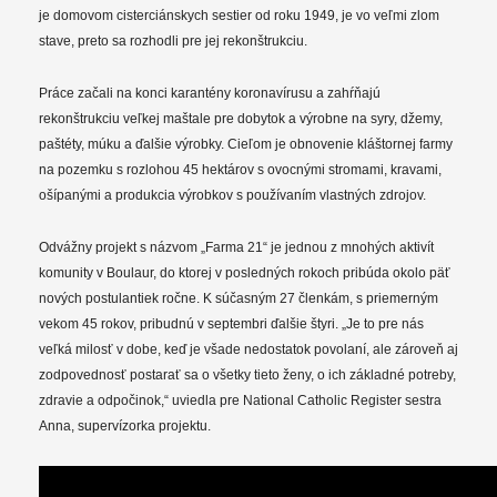
je domovom cisterciánskych sestier od roku 1949, je vo veľmi zlom
stave, preto sa rozhodli pre jej rekonštrukciu.
Práce začali na konci karantény koronavírusu a zahŕňajú
rekonštrukciu veľkej maštale pre dobytok a výrobne na syry, džemy,
paštéty, múku a ďalšie výrobky. Cieľom je obnovenie kláštornej farmy
na pozemku s rozlohou 45 hektárov s ovocnými stromami, kravami,
ošípanými a produkcia výrobkov s používaním vlastných zdrojov.
Odvážny projekt s názvom „Farma 21“ je jednou z mnohých aktivít
komunity v Boulaur, do ktorej v posledných rokoch pribúda okolo päť
nových postulantiek ročne. K súčasným 27 členkám, s priemerným
vekom 45 rokov, pribudnú v septembri ďalšie štyri. „Je to pre nás
veľká milosť v dobe, keď je všade nedostatok povolaní, ale zároveň aj
zodpovednosť postarať sa o všetky tieto ženy, o ich základné potreby,
zdravie a odpočinok,“ uviedla pre National Catholic Register sestra
Anna, supervízorka projektu.