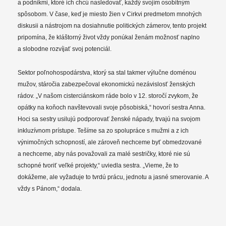
a podnikmi, ktoré ich chcú nasledovať, každý svojím osobitným
spôsobom. V čase, keď je miesto žien v Cirkvi predmetom mnohých
diskusii a nástrojom na dosiahnutie politických zámerov, tento projekt
pripomína, že kláštorný život vždy ponúkal ženám možnosť naplno
a slobodne rozvíjať svoj potenciál.
Sektor poľnohospodárstva, ktorý sa stal takmer výlučne doménou
mužov, stáročia zabezpečoval ekonomickú nezávislosť ženských
rádov. „V našom cisterciánskom ráde bolo v 12. storočí zvykom, že
opátky na koňoch navštevovali svoje pôsobiská,“ hovorí sestra Anna.
Hoci sa sestry usilujú podporovať ženské nápady, trvajú na svojom
inkluzívnom prístupe. Tešíme sa zo spolupráce s mužmi a z ich
výnimočných schopností, ale zároveň nechceme byť obmedzované
a nechceme, aby nás považovali za malé sestričky, ktoré nie sú
schopné tvoriť veľké projekty,“ uviedla sestra. „Vieme, že to
dokážeme, ale vyžaduje to tvrdú prácu, jednotu a jasné smerovanie. A
vždy s Pánom,“ dodala.