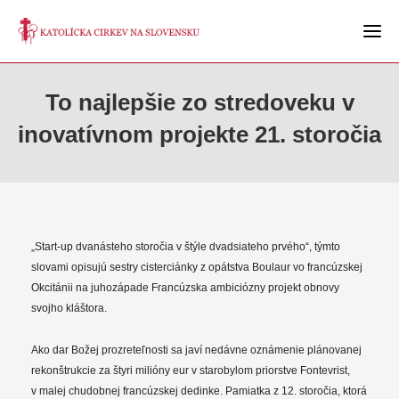
To najlepšie zo stredoveku v
inovatívnom projekte 21. storočia
„Start-up dvanásteho storočia v štýle dvadsiateho prvého“, týmto
slovami opisujú sestry cisterciánky z opátstva Boulaur vo francúzskej
Okcitánii na juhozápade Francúzska ambiciózny projekt obnovy
svojho kláštora.
Ako dar Božej prozreteľnosti sa javí nedávne oznámenie plánovanej
rekonštrukcie za štyri milióny eur v starobylom priorstve Fontevrist,
v malej chudobnej francúzskej dedinke. Pamiatka z 12. storočia, ktorá