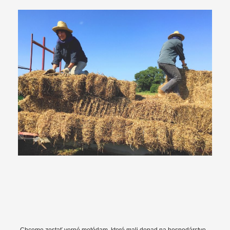
„Chceme zostať verné metódam, ktoré mali dopad na hospodárstvo