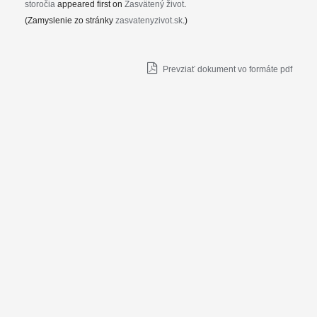
storočia
appeared first on
Zasvätený život
.
(Zamyslenie zo stránky
zasvatenyzivot.sk
.)
Prevziať dokument vo formáte pdf
KBS
© 1997-2026. Správu webu zabezpečuje
ThDr.
PhDr. Mgr. Ondrej
Miškovič, LL.M.
.
O PROJEKTE
VERZIA PRE VÝCHODNÝ OBRAD