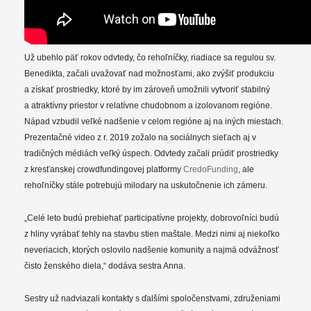
Už ubehlo päť rokov odvtedy, čo rehoľníčky, riadiace sa regulou sv.
Benedikta, začali uvažovať nad možnosťami, ako zvýšiť produkciu
a získať prostriedky, ktoré by im zároveň umožnili vytvoriť stabilný
a atraktívny priestor v relatívne chudobnom a izolovanom regióne.
Nápad vzbudil veľké nadšenie v celom regióne aj na iných miestach.
Prezentačné video z r. 2019 zožalo na sociálnych sieťach aj v
tradičných médiách veľký úspech. Odvtedy začali prúdiť prostriedky
z kresťanskej crowdfundingovej platformy
CredoFunding
, ale
rehoľníčky stále potrebujú milodary na uskutočnenie ich zámeru.
„Celé leto budú prebiehať participatívne projekty, dobrovoľníci budú
z hliny vyrábať tehly na stavbu stien maštale. Medzi nimi aj niekoľko
neveriacich, ktorých oslovilo nadšenie komunity a najmä odvážnosť
čisto ženského diela,“ dodáva sestra Anna.
Sestry už nadviazali kontakty s ďalšími spoločenstvami, združeniami