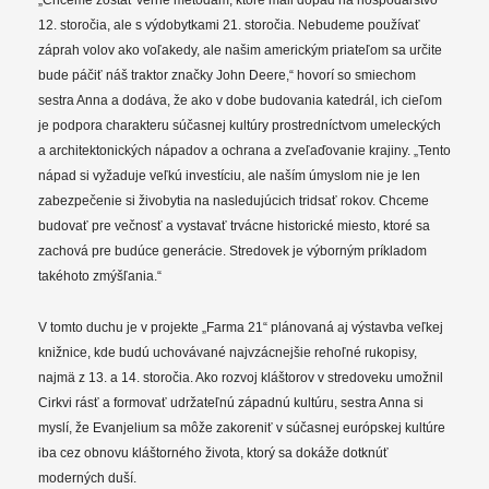
12. storočia, ale s výdobytkami 21. storočia. Nebudeme používať
záprah volov ako voľakedy, ale našim americkým priateľom sa určite
bude páčiť náš traktor značky John Deere,“ hovorí so smiechom
sestra Anna a dodáva, že ako v dobe budovania katedrál, ich cieľom
je podpora charakteru súčasnej kultúry prostredníctvom umeleckých
a architektonických nápadov a ochrana a zveľaďovanie krajiny. „Tento
nápad si vyžaduje veľkú investíciu, ale naším úmyslom nie je len
zabezpečenie si živobytia na nasledujúcich tridsať rokov. Chceme
budovať pre večnosť a vystavať trvácne historické miesto, ktoré sa
zachová pre budúce generácie. Stredovek je výborným príkladom
takéhoto zmýšľania.“
V tomto duchu je v projekte „Farma 21“ plánovaná aj výstavba veľkej
knižnice, kde budú uchovávané najvzácnejšie rehoľné rukopisy,
najmä z 13. a 14. storočia. Ako rozvoj kláštorov v stredoveku umožnil
Cirkvi rásť a formovať udržateľnú západnú kultúru, sestra Anna si
myslí, že Evanjelium sa môže zakoreniť v súčasnej európskej kultúre
iba cez obnovu kláštorného života, ktorý sa dokáže dotknúť
moderných duší.