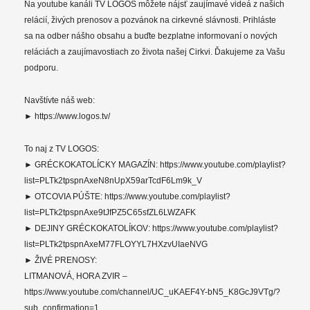
Na youtube kanáli TV LOGOS môžete nájsť zaujímavé videá z našich
relácií, živých prenosov a pozvánok na cirkevné slávnosti. Prihláste
sa na odber nášho obsahu a buďte bezplatne informovaní o nových
reláciách a zaujímavostiach zo života našej Cirkvi. Ďakujeme za Vašu
podporu.
Navštívte náš web:
► https://www.logos.tv/
To naj z TV LOGOS:
► GRÉCKOKATOLÍCKY MAGAZÍN: https://www.youtube.com/playlist?
list=PLTk2tpspnAxeN8nUpX59arTcdF6Lm9k_V
► OTCOVIA PÚŠTE: https://www.youtube.com/playlist?
list=PLTk2tpspnAxe9tJfPZ5C65sfZL6LWZAFK
► DEJINY GRÉCKOKATOLÍKOV: https://www.youtube.com/playlist?
list=PLTk2tpspnAxeM77FLOYYL7HXzvUIaeNVG
► ŽIVÉ PRENOSY:
LITMANOVÁ, HORA ZVIR –
https://www.youtube.com/channel/UC_uKAEF4Y-bN5_K8GcJ9VTg/?
sub_confirmation=1