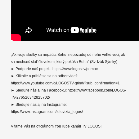
„Ak tvoje skutky sa nepáčia Bohu, nepožaduj od neho veľké veci, ak
sa nechceš stať človekom, ktorý pokúša Boha“ (Sv. Izák Sýrsky)
► Podporte náš projekt: https://www.logos.tv/pomoc
► Kliknite a prihláste sa na odber videí:
https://www.youtube.com/c/LOGOSTV-grkat/?sub_confirmation=1
► Sledujte nás aj na Facebooku: https://www.facebook.com/LOGOS-
TV-276526342825702/
► Sledujte nás aj na Instagrame:
https://www.instagram.com/televizia_logos/
Vítame Vás na oficiálnom YouTube kanáli TV LOGOS!