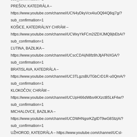
PREŠOV, KATEDRÁLA –
https://www.youtube.com/channel/UCN4yDkyVcx4iuOQ94Q8qj7g/?
sub_confirmation=1
KOŠICE, KATEDRÁLNY CHRÁM –
https://www.youtube.com/channel/UCWxyYkFCm2IZDXJMQ9jbEbA/?
sub_confirmation=1
ĽUTINA, BAZILIKA –
https://www.youtube.com/channel/UCscCDAijN8fz8hJtjAFNXGA/?
sub_confirmation=1
BRATISLAVA, KATEDRÁLA –
https://www.youtube.com/channel/UC3TLgzsBUTGbCrD1R-u0QmA/?
sub_confirmation=1
KLOKOČOV, CHRÁM –
https://www.youtube.com/channel/UCUpH66dWbs4KXzct85LkF4w/?
sub_confirmation=1
MICHALOVCE, BAZILIKA –
https://www.youtube.com/channel/UCDWHNgsrKZgIDT9wG8StzjA/?
sub_confirmation=1
UŽHOROD, KATEDRÁLA – https://www.youtube.com/channel/UCsI-