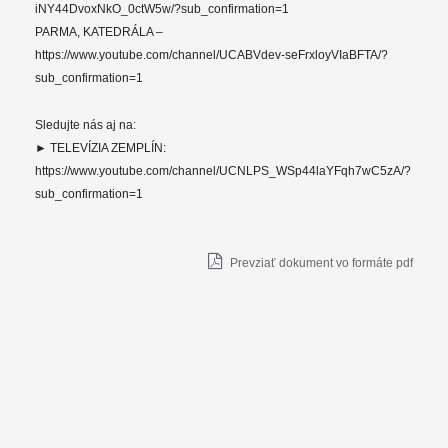
iNY44DvoxNkO_0ctW5w/?sub_confirmation=1
PARMA, KATEDRÁLA –
https://www.youtube.com/channel/UCABVdev-seFrxloyVIaBFTA/?
sub_confirmation=1
Sledujte nás aj na:
► TELEVÍZIA ZEMPLÍN:
https://www.youtube.com/channel/UCNLPS_WSp44laYFqh7wC5zA/?
sub_confirmation=1
Prevziať dokument vo formáte pdf