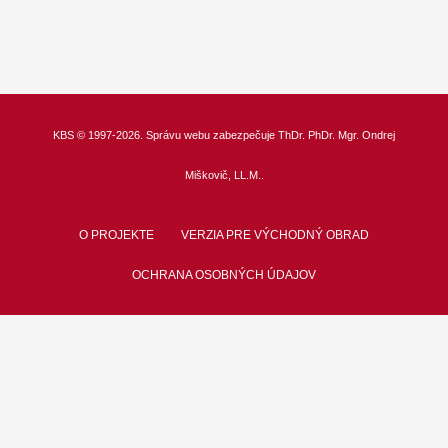
KBS
© 1997-2026. Správu webu zabezpečuje
ThDr.
PhDr. Mgr. Ondrej
Miškovič, LL.M.
.
O PROJEKTE
VERZIA PRE VÝCHODNÝ OBRAD
OCHRANA OSOBNÝCH ÚDAJOV