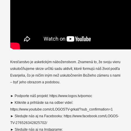
Kresťanstvo je asketickým náboženstvom. Znamená to, že svoju vieru
uskutočňujeme skrze určitú sadu aktivít, ktoré formujú náš život podľa
Evanjelia, čo je ničím iným než uskutočnením Božieho zámeru s nami
– byť jeho obrazom a podobou.
► Podporte náš projekt: https://www.logos.tv/pomoc
► Kliknite a prihláste sa na odber videí:
https://www.youtube.com/c/LOGOSTV-grkat/?sub_confirmation=1
► Sledujte nás aj na Facebooku: https://www.facebook.com/LOGOS-
TV-276526342825702/
► Sledujte nás aj na Instagrame: