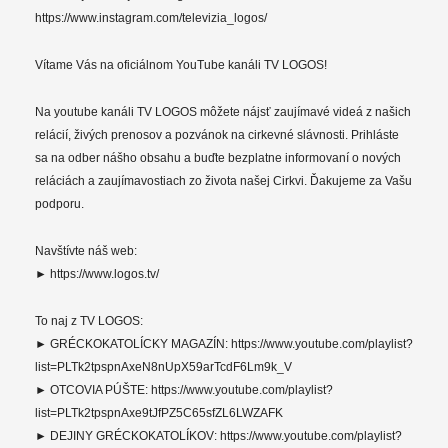
https://www.instagram.com/televizia_logos/
Vítame Vás na oficiálnom YouTube kanáli TV LOGOS!
Na youtube kanáli TV LOGOS môžete nájsť zaujímavé videá z našich
relácií, živých prenosov a pozvánok na cirkevné slávnosti. Prihláste
sa na odber nášho obsahu a buďte bezplatne informovaní o nových
reláciách a zaujímavostiach zo života našej Cirkvi. Ďakujeme za Vašu
podporu.
Navštívte náš web:
► https://www.logos.tv/
To naj z TV LOGOS:
► GRÉCKOKATOLÍCKY MAGAZÍN: https://www.youtube.com/playlist?
list=PLTk2tpspnAxeN8nUpX59arTcdF6Lm9k_V
► OTCOVIA PÚŠTE: https://www.youtube.com/playlist?
list=PLTk2tpspnAxe9tJfPZ5C65sfZL6LWZAFK
► DEJINY GRÉCKOKATOLÍKOV: https://www.youtube.com/playlist?