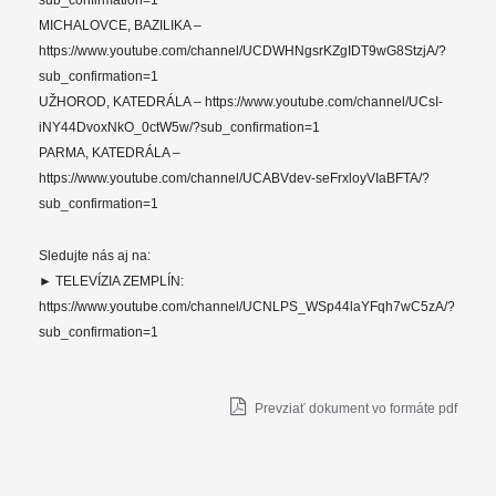
sub_confirmation=1
MICHALOVCE, BAZILIKA –
https://www.youtube.com/channel/UCDWHNgsrKZgIDT9wG8StzjA/?
sub_confirmation=1
UŽHOROD, KATEDRÁLA – https://www.youtube.com/channel/UCsI-
iNY44DvoxNkO_0ctW5w/?sub_confirmation=1
PARMA, KATEDRÁLA –
https://www.youtube.com/channel/UCABVdev-seFrxloyVIaBFTA/?
sub_confirmation=1
Sledujte nás aj na:
► TELEVÍZIA ZEMPLÍN:
https://www.youtube.com/channel/UCNLPS_WSp44laYFqh7wC5zA/?
sub_confirmation=1
Prevziať dokument vo formáte pdf