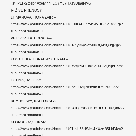
list=PLTk2tpspnAxeM77FLOYYL7HXzvUIaeNVG
► ŽIVÉ PRENOSY:
LITMANOVÁ, HORA ZVIR –
https://www.youtube.com/channel/UC_uKAEF4Y-bN5_K8GcJ9VTg/?
sub_confirmation=1
PREŠOV, KATEDRÁLA –
https://www.youtube.com/channel/UCN4yDkyVcx4iuOQ94Q8qj7g/?
sub_confirmation=1
KOŠICE, KATEDRÁLNY CHRÁM –
https://www.youtube.com/channel/UCWxyYkFCm2IZDXJMQ9jbEbA/?
sub_confirmation=1
ĽUTINA, BAZILIKA –
https://www.youtube.com/channel/UCscCDAijN8fz8hJtjAFNXGA/?
sub_confirmation=1
BRATISLAVA, KATEDRÁLA –
https://www.youtube.com/channel/UC3TLgzsBUTGbCrD1R-u0QmA/?
sub_confirmation=1
KLOKOČOV, CHRÁM –
https://www.youtube.com/channel/UCUpH66dWbs4KXzct85LkF4w/?