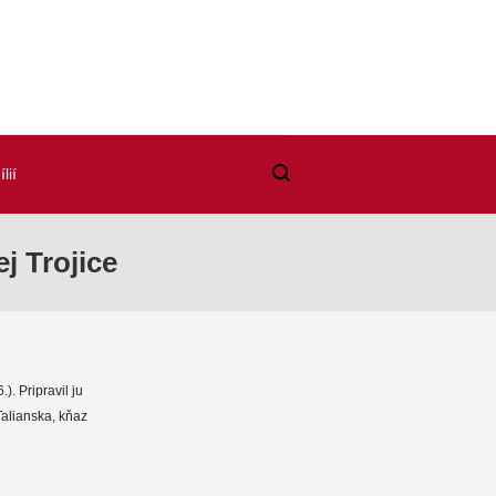
lií
j Trojice
). Pripravil ju
Talianska, kňaz