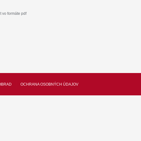
 vo formáte pdf
OBRAD
OCHRANA OSOBNÝCH ÚDAJOV