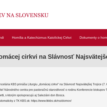
ndi
Homília a Katechizmus Katolíckej Cirkvi
Dokumenty o homí
mácej cirkvi na Slávnosť Najsvätejše
celária KBS prináša Liturgiu „domácej cirkvi“ na Slávnosť Najsvätejšej Trojice (7. 6.
iteľ Národného centra pre pastoračnú starostlivosť o rodinu Konferencie biskupov 
tti, s ktorým spolupracujú aj Saleziáni don Bosca.
tomaticky z TK KBS.sk: https://www.tkkbs.sk/rss/domov/