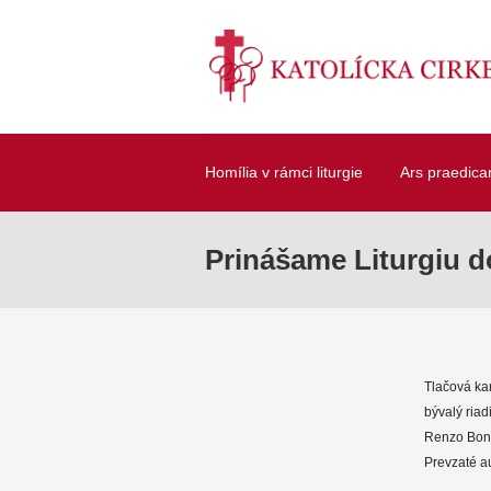
Homília v rámci liturgie
Ars praedica
Prinášame Liturgiu do
Tlačová kan
bývalý riad
Renzo Bone
Prevzaté au