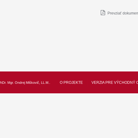
Prevziať dokument
O PROJEKTE
VERZIA PRE VÝCHODNÝ 
hDr. Mgr. Ondrej Miškovič, LL.M.
.