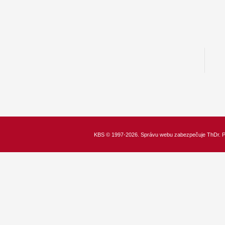
KBS
© 1997-2026. Správu webu zabezpečuje
ThDr.
P