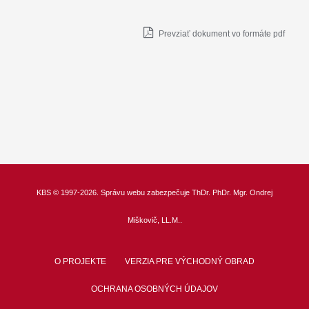
Prevziať dokument vo formáte pdf
KBS
© 1997-2026. Správu webu zabezpečuje
ThDr.
PhDr. Mgr. Ondrej
Miškovič, LL.M.
.
O PROJEKTE
VERZIA PRE VÝCHODNÝ OBRAD
OCHRANA OSOBNÝCH ÚDAJOV