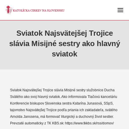
Sviatok Najsvätejšej Trojice
slávia Misijné sestry ako hlavný
sviatok
Sviatok Najsvätejšej Trojice slávia Misijné sestry služobnice Ducha
Svätého ako svoj hlavný sviatok. Ako informovala Tlačovú kanceláriu
Konferencie biskupov Slovenska sestra Katarína Junasová, SSpS,
tajomstvo Najsvätejšej Trojice podľa priania ich zakladateľa, svätého
Arnolda Janssena, má formovať liturgický a duchovný život sestier.
Prevzaté automaticky z TK KBS.sk: https://www.tkkbs.sk/rss/domov/