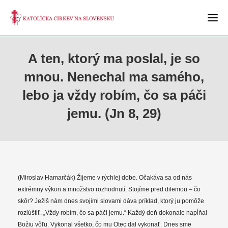
A ten, ktorý ma poslal, je so
mnou. Nenechal ma samého,
lebo ja vždy robím, čo sa páči
jemu. (Jn 8, 29)
(Miroslav Hamarčák) Žijeme v rýchlej dobe. Očakáva sa od nás
extrémny výkon a množstvo rozhodnutí. Stojíme pred dilemou – čo
skôr? Ježiš nám dnes svojimi slovami dáva príklad, ktorý ju pomôže
rozlúštiť. „Vždy robím, čo sa páči jemu.“ Každý deň dokonale napĺňal
Božiu vôľu. Vykonal všetko, čo mu Otec dal vykonať. Dnes sme