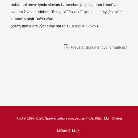
nabádaní práve týmto slovom i zanechaným príkladom konať vo
svojom živote podobne. Toto je kľúč k rozlúsknutiu dilemy „čo skôr“.
Hľadať a plniť Božiu vôľu.
(Zamyslenie pre východný obrad z
Časopisu Slovo
.)
Prevziať dokument vo formáte pdf
KBS
© 1997-2026. Správu webu zabezpečuje
ThDr.
PhDr. Mgr. Ondrej
Miškovič, LL.M.
.