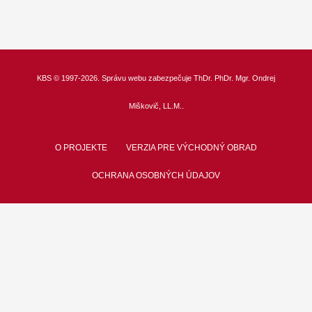
KBS
© 1997-2026. Správu webu zabezpečuje
ThDr.
PhDr. Mgr. Ondrej
Miškovič, LL.M.
.
O PROJEKTE
VERZIA PRE VÝCHODNÝ OBRAD
OCHRANA OSOBNÝCH ÚDAJOV