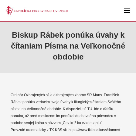
Biskup Rábek ponúka úvahy k
čítaniam Písma na Veľkonočné
obdobie
Ordinár Ozbrojených síl a ozbrojených zborov SR Mons. František
Rábek ponúka veriacim svoje úvahy k liturgickým čítaniam Svätého
písma na Veľkonočné obdobie. K dispozícii sú TU. Ide o ďalšiu
ponuku, už pred mesiacom im ponúkol duchovného prievodcu v
podobe svojej knihu s názvom „Cez kríž ku vzkrieseniu“.
Prevzaté automaticky z TK KBS.sk: https://www.tkkbs.sk/rss/domov/