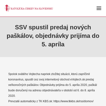
SSV spustil predaj nových
paškálov, objednávky prijíma do
5. apríla
Spolok svätého Vojtecha napriek zložitej situácii, ktorú zapríčinil
koronavírus, spustil cez svoj internetový obchod eVojtech.sk predaj
veľkonočných paškálov. Objednávky prijíma do 5. apríla 2020, paškál
bude doručený na adresu objednávateľa v období od 6. do 8. apríla
2020.
Prevzaté automaticky z TK KBS.sk: https://www.tkkbs.sk/rss/domov/