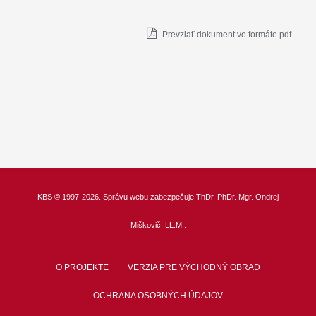
Prevziať dokument vo formáte pdf
KBS
© 1997-2026. Správu webu zabezpečuje
ThDr.
PhDr. Mgr. Ondrej
Miškovič, LL.M.
.
O PROJEKTE
VERZIA PRE VÝCHODNÝ OBRAD
OCHRANA OSOBNÝCH ÚDAJOV