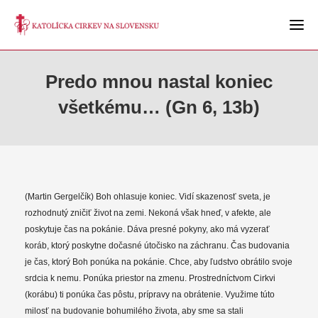
Predo mnou nastal koniec
všetkému… (Gn 6, 13b)
(Martin Gergelčík) Boh ohlasuje koniec. Vidí skazenosť sveta, je
rozhodnutý zničiť život na zemi. Nekoná však hneď, v afekte, ale
poskytuje čas na pokánie. Dáva presné pokyny, ako má vyzerať
koráb, ktorý poskytne dočasné útočisko na záchranu. Čas budovania
je čas, ktorý Boh ponúka na pokánie. Chce, aby ľudstvo obrátilo svoje
srdcia k nemu. Ponúka priestor na zmenu. Prostredníctvom Cirkvi
(korábu) ti ponúka čas pôstu, prípravy na obrátenie. Využime túto
milosť na budovanie bohumilého života, aby sme sa stali