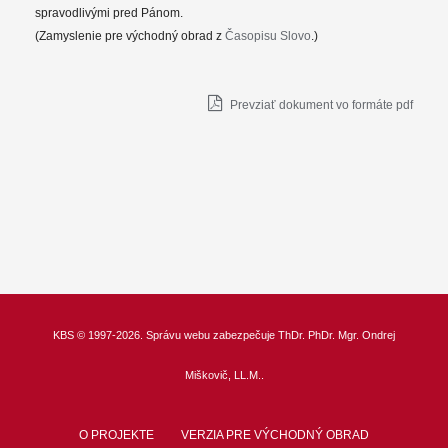
spravodlivými pred Pánom.
(Zamyslenie pre východný obrad z
Časopisu Slovo
.)
Prevziať dokument vo formáte pdf
KBS
© 1997-2026. Správu webu zabezpečuje
ThDr.
PhDr. Mgr. Ondrej
Miškovič, LL.M.
.
O PROJEKTE
VERZIA PRE VÝCHODNÝ OBRAD