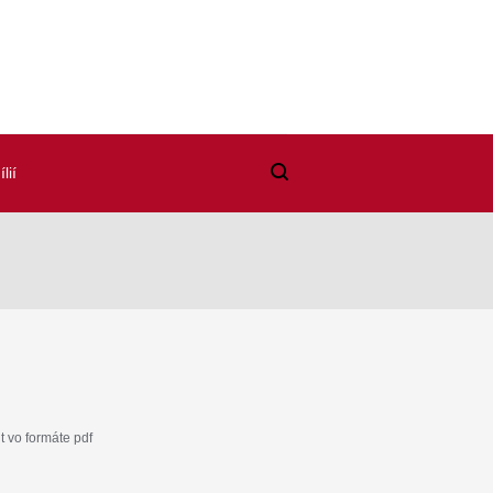
lií
 vo formáte pdf