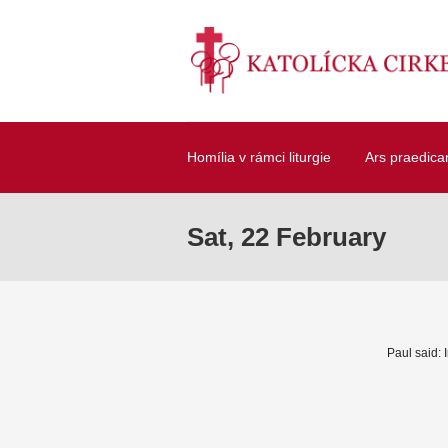
Homília v rámci liturgie
Ars praedica
Sat, 22 February
Paul said: