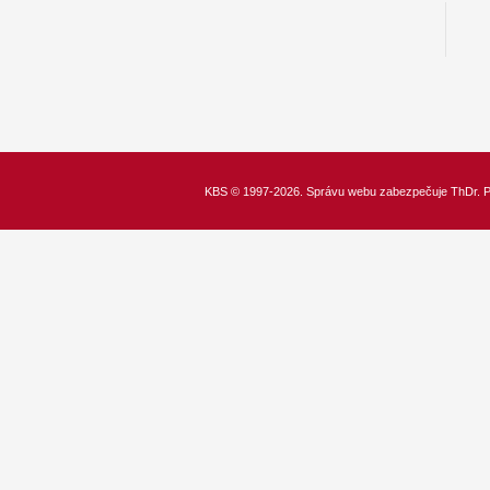
KBS
© 1997-2026. Správu webu zabezpečuje
ThDr.
P