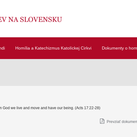
ndi
Homília a Katechizmus Katolíckej Cirkvi
Dokumenty o homí
 In God we live and move and have our being. (Acts 17:22-28)
Prevziať dokument