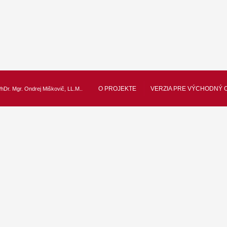
O PROJEKTE
VERZIA PRE VÝCHODNÝ 
hDr. Mgr. Ondrej Miškovič, LL.M.
.