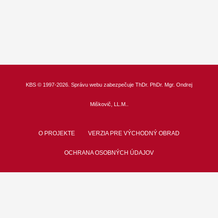
KBS
© 1997-2026. Správu webu zabezpečuje
ThDr.
PhDr. Mgr. Ondrej
Miškovič, LL.M.
.
O PROJEKTE
VERZIA PRE VÝCHODNÝ OBRAD
OCHRANA OSOBNÝCH ÚDAJOV