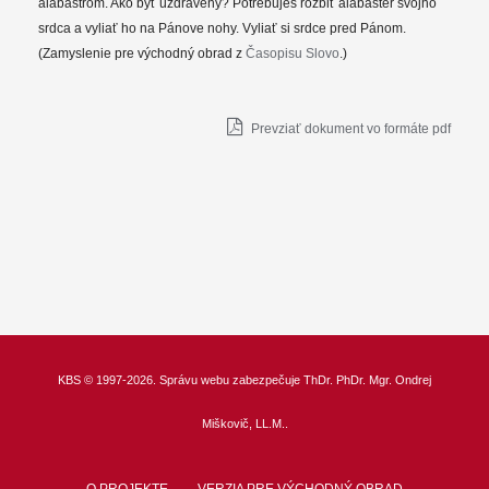
alabastrom. Ako byť uzdravený? Potrebuješ rozbiť alabaster svojho
srdca a vyliať ho na Pánove nohy. Vyliať si srdce pred Pánom.
(Zamyslenie pre východný obrad z
Časopisu Slovo
.)
Prevziať dokument vo formáte pdf
KBS
© 1997-2026. Správu webu zabezpečuje
ThDr.
PhDr. Mgr. Ondrej
Miškovič, LL.M.
.