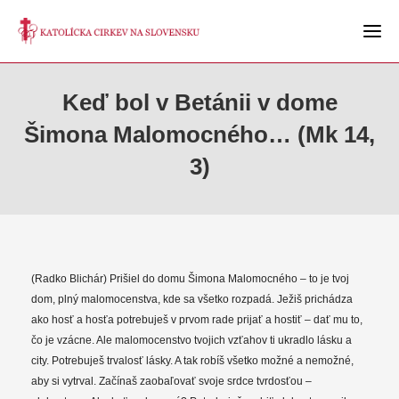
Keď bol v Betánii v dome
Šimona Malomocného… (Mk 14,
3)
(Radko Blichár) Prišiel do domu Šimona Malomocného – to je tvoj
dom, plný malomocenstva, kde sa všetko rozpadá. Ježiš prichádza
ako hosť a hosťa potrebuješ v prvom rade prijať a hostiť – dať mu to,
čo je vzácne. Ale malomocenstvo tvojich vzťahov ti ukradlo lásku a
city. Potrebuješ trvalosť lásky. A tak robíš všetko možné a nemožné,
aby si vytrval. Začínaš zaobaľovať svoje srdce tvrdosťou –