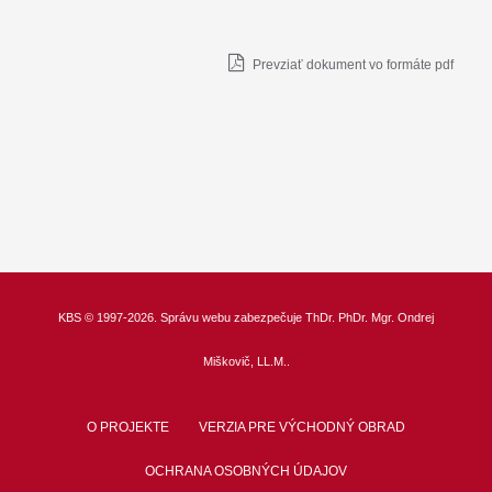
Prevziať dokument vo formáte pdf
KBS
© 1997-2026. Správu webu zabezpečuje
ThDr.
PhDr. Mgr. Ondrej
Miškovič, LL.M.
.
O PROJEKTE
VERZIA PRE VÝCHODNÝ OBRAD
OCHRANA OSOBNÝCH ÚDAJOV