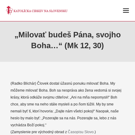
„Milovať budeš Pána, svojho
Boha…“ (Mk 12, 30)
(Radko Blichár) Človek dostal úžasnú ponuku milovať Boha. My
môžeme milovať Boha. Boh sa nespráva ako žena vedomá si svojej
krásy, ktorá odkáže svojmu ctiteľovi: „Ani na mňa nepomysli!“ Boh
chce, aby sme na neho stále mysleli a po ňom túžili. My by sme
nemali byť tí, ktorí hovoria: „Dajte nám všetci pokoj!“ Naopak, naše
heslo by malo byť: „Pozerajte sa na nás. Pozerajte sa, lebo z nás
vychádza Boží pokoj.“
(Zamyslenie pre východný obrad z
Časopisu Slovo
.)