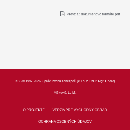
Prevziať dokument vo formáte pdf
KBS
© 1997-2026. Správu webu zabezpečuje
ThDr.
PhDr. Mgr. Ondrej
Miškovič, LL.M.
.
O PROJEKTE
VERZIA PRE VÝCHODNÝ OBRAD
OCHRANA OSOBNÝCH ÚDAJOV