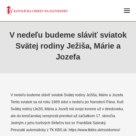
V nedeľu budeme sláviť sviatok
Svätej rodiny Ježiša, Márie a
Jozefa
V nedeľu budeme sláviť sviatok Svätej rodiny Ježiša, Márie a Jozefa.
Tento sviatok sa od roku 1969 slávi v nedeľu po Narodení Pána. Kult
Svätej rodiny (Ježiš, Mária a Jozef) má svoje korene už v stredoveku,
ale do kresťanskej verejnosti prenikol až začiatkom 17. storočia.
Jedným z jeho horlivých šíriteľov bol sv. František Saleský.
Prevzaté automaticky z TK KBS.sk: https://www.tkkbs.sk/rss/domov/