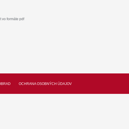
 vo formáte pdf
OBRAD
OCHRANA OSOBNÝCH ÚDAJOV