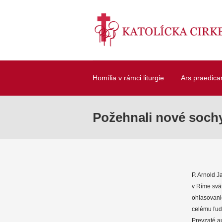
Homília v rámci liturgie
Ars praedica
Požehnali nové sochy
P. Arnold J
v Ríme svät
ohlasovani
celému ľud
Prevzaté au