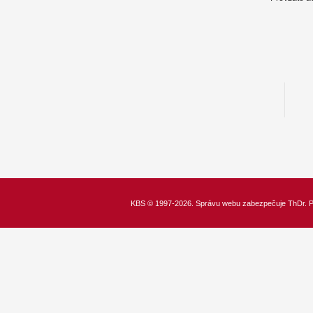
KBS
© 1997-2026. Správu webu zabezpečuje
ThDr.
P