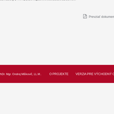
Prevziať dokument
O PROJEKTE
VERZIA PRE VÝCHODNÝ 
hDr. Mgr. Ondrej Miškovič, LL.M.
.