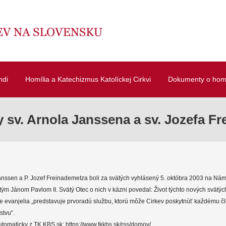
ndi
Homília a Katechizmus Katolíckej Cirkvi
Dokumenty o homí
 sv. Arnola Janssena a sv. Jozefa F
anssen a P. Jozef Freinademetza boli za svätých vyhlásený 5. októbra 2003 na Náme
ým Jánom Pavlom II. Svätý Otec o nich v kázni povedal: Život týchto nových svätý
e evanjelia „predstavuje prvoradú službu, ktorú môže Cirkev poskytnúť každému č
stvu“.
tomaticky z TK KBS.sk: https://www.tkkbs.sk/rss/domov/