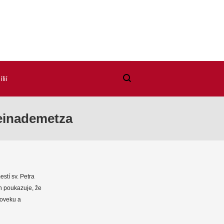
lií
reinademetza
stí sv. Petra
ch poukazuje, že
loveku a