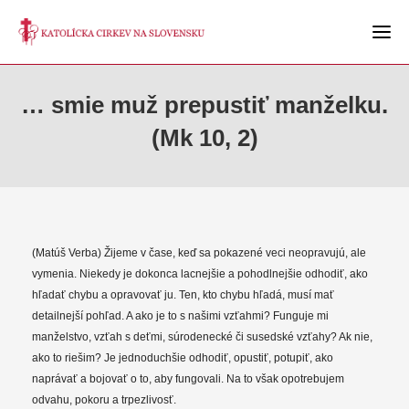
… smie muž prepustiť manželku.
(Mk 10, 2)
(Matúš Verba) Žijeme v čase, keď sa pokazené veci neopravujú, ale
vymenia. Niekedy je dokonca lacnejšie a pohodlnejšie odhodiť, ako
hľadať chybu a opravovať ju. Ten, kto chybu hľadá, musí mať
detailnejší pohľad. A ako je to s našimi vzťahmi? Funguje mi
manželstvo, vzťah s deťmi, súrodenecké či susedské vzťahy? Ak nie,
ako to riešim? Je jednoduchšie odhodiť, opustiť, potupiť, ako
naprávať a bojovať o to, aby fungovali. Na to však opotrebujem
odvahu, pokoru a trpezlivosť.