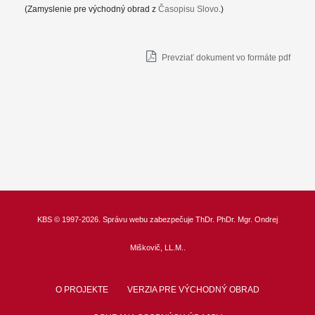
(Zamyslenie pre východný obrad z
Časopisu Slovo
.)
Prevziať dokument vo formáte pdf
KBS
© 1997-2026. Správu webu zabezpečuje
ThDr.
PhDr. Mgr. Ondrej
Miškovič, LL.M.
.
O PROJEKTE
VERZIA PRE VÝCHODNÝ OBRAD