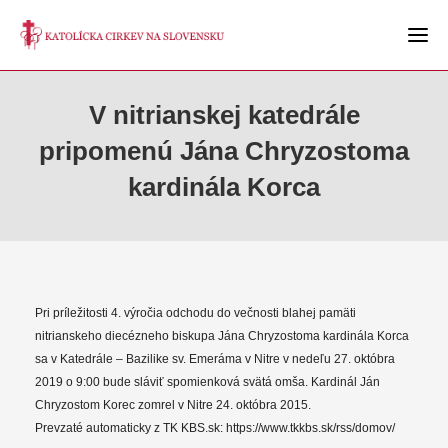
V nitrianskej katedrále
pripomenú Jána Chryzostoma
kardinála Korca
Pri príležitosti 4. výročia odchodu do večnosti blahej pamäti
nitrianskeho diecézneho biskupa Jána Chryzostoma kardinála Korca
sa v Katedrále – Bazilike sv. Emeráma v Nitre v nedeľu 27. októbra
2019 o 9:00 bude sláviť spomienková svätá omša. Kardinál Ján
Chryzostom Korec zomrel v Nitre 24. októbra 2015.
Prevzaté automaticky z TK KBS.sk: https://www.tkkbs.sk/rss/domov/