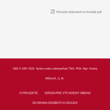
Prevziať dokument vo formáte pdf
KBS
© 1997-2026. Správu webu zabezpečuje
ThDr.
PhDr. Mgr. Ondrej
Miškovič, LL.M.
.
O PROJEKTE
VERZIA PRE VÝCHODNÝ OBRAD
OCHRANA OSOBNÝCH ÚDAJOV