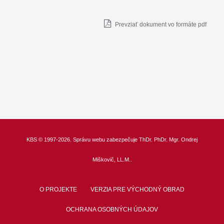
Prevziať dokument vo formáte pdf
KBS
© 1997-2026. Správu webu zabezpečuje
ThDr.
PhDr. Mgr. Ondrej
Miškovič, LL.M.
.
O PROJEKTE
VERZIA PRE VÝCHODNÝ OBRAD
OCHRANA OSOBNÝCH ÚDAJOV