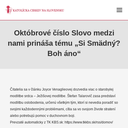
Októbrové číslo Slovo medzi
nami prináša tému „Si Smädný?
Boh áno“
Čitatelia sa v článku Joyce Venaglieovej dozvedia viac o starobylej
modlitbe srdca – Ježišovej modlitbe. Štefan Talarovič zasa predstaví
modlitbu oslobodenia, určenú všetkým tým, ktorí si nevedia poradiť so
svojimi každodennými problémami, cítia sa vo svojom živote stratení
alebo potrebujú pomoc v duchovnom boji.
Prevzaté automaticky z TK KBS.sk: https://www.tkkbs.sk/rss/domov/