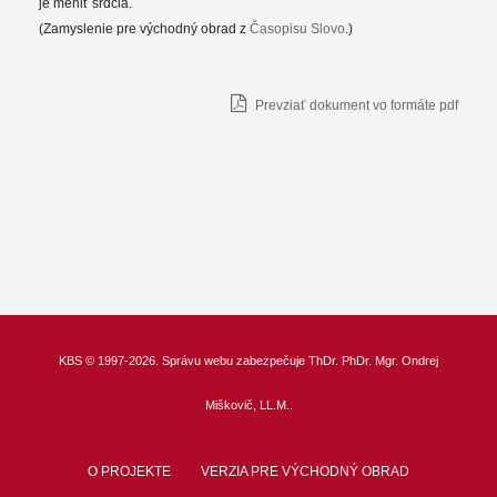
je meniť srdcia.
(Zamyslenie pre východný obrad z
Časopisu Slovo
.)
Prevziať dokument vo formáte pdf
KBS
© 1997-2026. Správu webu zabezpečuje
ThDr.
PhDr. Mgr. Ondrej
Miškovič, LL.M.
.
O PROJEKTE
VERZIA PRE VÝCHODNÝ OBRAD