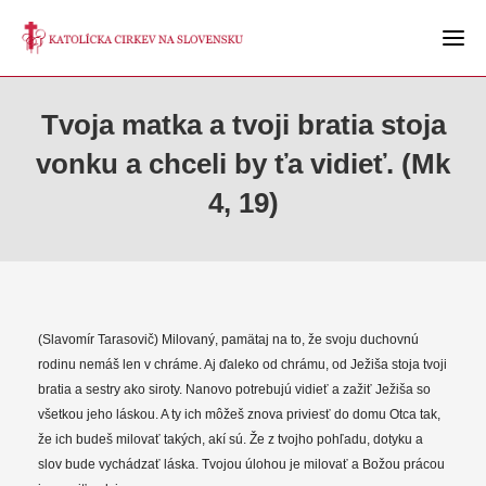
Tvoja matka a tvoji bratia stoja
vonku a chceli by ťa vidieť. (Mk
4, 19)
(Slavomír Tarasovič) Milovaný, pamätaj na to, že svoju duchovnú
rodinu nemáš len v chráme. Aj ďaleko od chrámu, od Ježiša stoja tvoji
bratia a sestry ako siroty. Nanovo potrebujú vidieť a zažiť Ježiša so
všetkou jeho láskou. A ty ich môžeš znova priviesť do domu Otca tak,
že ich budeš milovať takých, akí sú. Že z tvojho pohľadu, dotyku a
slov bude vychádzať láska. Tvojou úlohou je milovať a Božou prácou