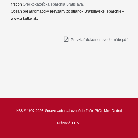
first on
Gréckokatolícka eparchia Bratislava
.
Obsah bol automatický prevzaný zo stránok Bratislavskej eparchie –
www.grkatba.sk.
Prevziať dokument vo formáte pdf
KBS
© 1997-2026. Správu webu zabezpečuje
ThDr.
PhDr. Mgr. Ondrej
Miškovič, LL.M.
.