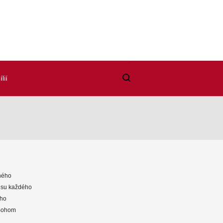
lií
mného
resu každého
jho
 Bohom