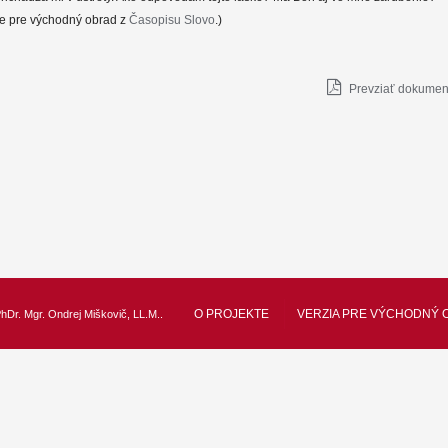
e pre východný obrad z
Časopisu Slovo
.)
Prevziať dokument
O PROJEKTE
VERZIA PRE VÝCHODNÝ 
hDr. Mgr. Ondrej Miškovič, LL.M.
.