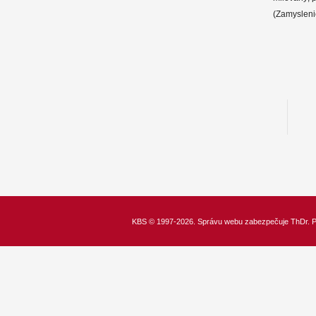
(Zamysleni
KBS
© 1997-2026. Správu webu zabezpečuje
ThDr.
P