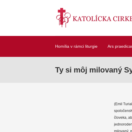
Homília v rámci liturgie
Ars praedica
Ty si môj milovaný Sy
(Emil Turi
spoločenst
človeka, ab
jednoroden
milovaný, 