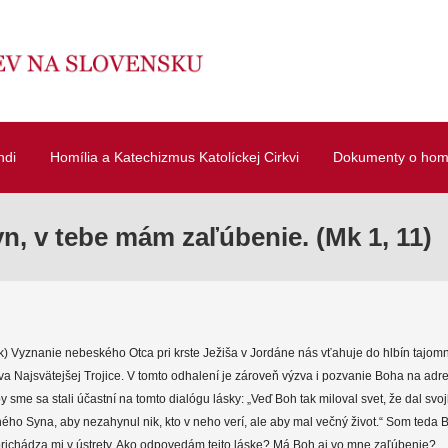
ndi
Homília a Katechizmus Katolíckej Cirkvi
Dokumenty o homí
n, v tebe mám zaľúbenie. (Mk 1, 11)
ak) Vyznanie nebeského Otca pri krste Ježiša v Jordáne nás vťahuje do hlbín tajo
va Najsvätejšej Trojice. V tomto odhalení je zároveň výzva i pozvanie Boha na ad
y sme sa stali účastní na tomto dialógu lásky: „Veď Boh tak miloval svet, že dal svo
ého Syna, aby nezahynul nik, kto v neho verí, ale aby mal večný život.“ Som teda
prichádza mi v ústrety. Ako odpovedám tejto láske? Má Boh aj vo mne zaľúbenie?