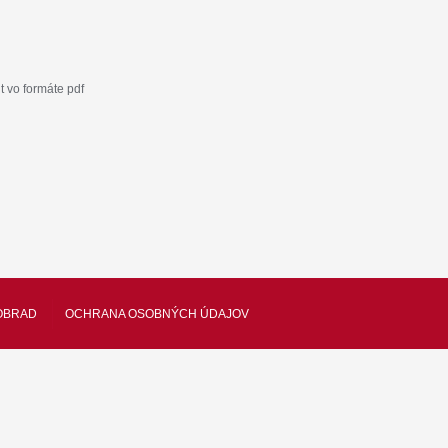
 vo formáte pdf
OBRAD
OCHRANA OSOBNÝCH ÚDAJOV