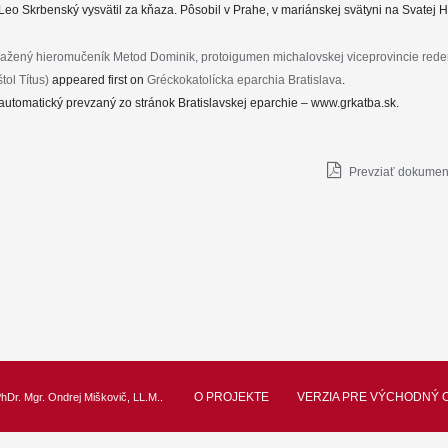
Leo Skrbenský vysvätil za kňaza. Pôsobil v Prahe, v mariánskej svätyni na Svatej H
lažený hieromučeník Metod Dominik, protoigumen michalovskej viceprovincie rede
tol Títus)
appeared first on
Gréckokatolícka eparchia Bratislava
.
automatický prevzaný zo stránok Bratislavskej eparchie – www.grkatba.sk.
Prevziať dokument
O PROJEKTE
VERZIA PRE VÝCHODNÝ 
hDr. Mgr. Ondrej Miškovič, LL.M.
.