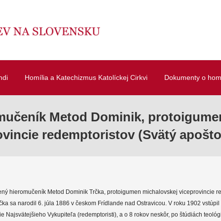
ndi
Homília a Katechizmus Katolíckej Cirkvi
Dokumenty o homí
mučeník Metod Dominik, protoigume
ovincie redemptoristov (Svätý apoštol
žený hieromučeník Metod Dominik Trčka, protoigumen michalovskej viceprovincie r
ka sa narodil 6. júla 1886 v českom Frídlande nad Ostravicou. V roku 1902 vstúpil
 Najsvätejšieho Vykupiteľa (redemptoristi), a o 8 rokov neskôr, po štúdiách teológ