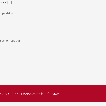
ore a […]
mptoristov
 vo formáte pdf
OBRAD
OCHRANA OSOBNÝCH ÚDAJOV