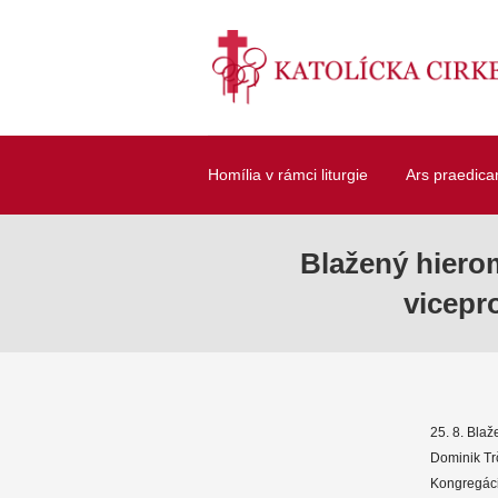
Homília v rámci liturgie
Ars praedica
Blažený hiero
vicepr
25. 8. Bla
Dominik Trč
Kongregácie