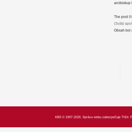
arcibiskup 
The post
B
(Svätý apoš
Obsah bol 
KBS
© 1997-2026. Správu webu zabezpečuje
ThDr.
P