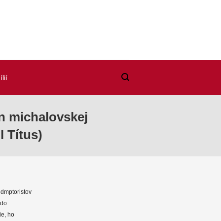
lií
n michalovskej
 Títus)
edmptoristov
 do
ie, ho