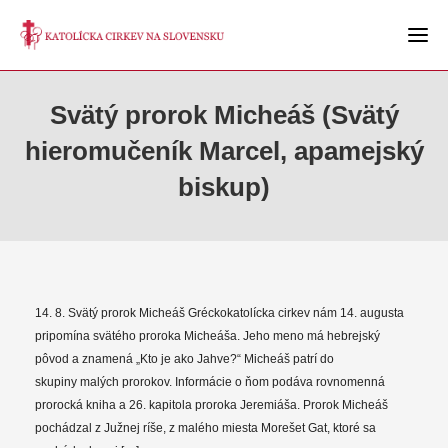
Svätý prorok Micheáš (Svätý
hieromučeník Marcel, apamejský
biskup)
14. 8. Svätý prorok Micheáš Gréckokatolícka cirkev nám 14. augusta
pripomína svätého proroka Micheáša. Jeho meno má hebrejský
pôvod a znamená „Kto je ako Jahve?“ Micheáš patrí do
skupiny malých prorokov. Informácie o ňom podáva rovnomenná
prorocká kniha a 26. kapitola proroka Jeremiáša. Prorok Micheáš
pochádzal z Južnej ríše, z malého miesta Morešet Gat, ktoré sa