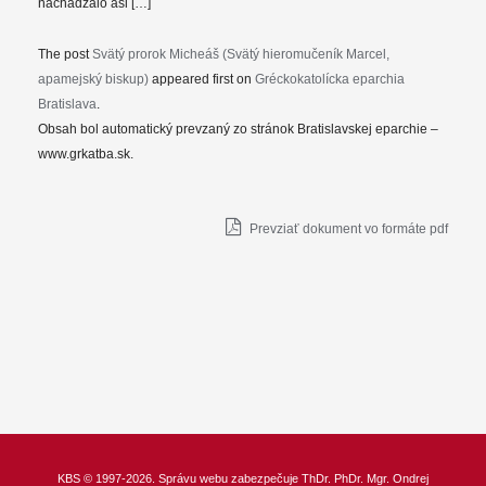
nachádzalo asi […]
The post
Svätý prorok Micheáš (Svätý hieromučeník Marcel,
apamejský biskup)
appeared first on
Gréckokatolícka eparchia
Bratislava
.
Obsah bol automatický prevzaný zo stránok Bratislavskej eparchie –
www.grkatba.sk.
Prevziať dokument vo formáte pdf
KBS
© 1997-2026. Správu webu zabezpečuje
ThDr.
PhDr. Mgr. Ondrej