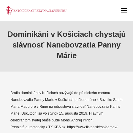
Dominikáni v Košiciach chystajú
slávnosť Nanebovzatia Panny
Márie
Bratia dominikáni v Košiciach pozývajú do pútnickeho chrámu
Nanebovzatia Panny Márie v Košiciach pričleneného k Bazilike Santa
Maria Maggiore v Ríme na odpustovú slávnosť Nanebovzatia Panny
Márie. Uskutoční sa vo štvrtok 15. augusta 2019. Hlavným
celebrantom svätej omše bude Mons. Andrej Imrich.
Prevzaté automaticky z TK KBS.sk: https://www.tkkbs.sk/rss/domov/