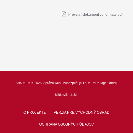
Prevziať dokument vo formáte pdf
KBS
© 1997-2026. Správu webu zabezpečuje
ThDr.
PhDr. Mgr. Ondrej
Miškovič, LL.M.
.
O PROJEKTE
VERZIA PRE VÝCHODNÝ OBRAD
OCHRANA OSOBNÝCH ÚDAJOV