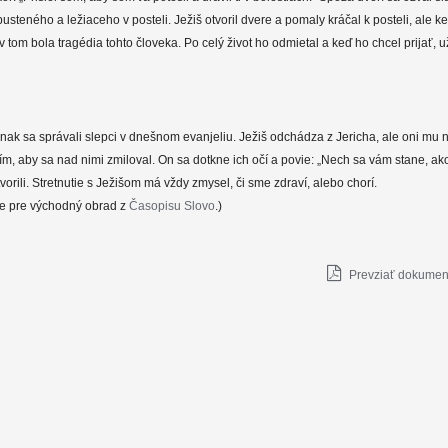
usteného a ležiaceho v posteli. Ježiš otvoril dvere a pomaly kráčal k posteli, ale keď
v tom bola tragédia tohto človeka. Po celý život ho odmietal a keď ho chcel prijať, 
nak sa správali slepci v dnešnom evanjeliu. Ježiš odchádza z Jericha, ale oni mu n
ím, aby sa nad nimi zmiloval. On sa dotkne ich očí a povie: „Nech sa vám stane, ako s
tvorili. Stretnutie s Ježišom má vždy zmysel, či sme zdraví, alebo chorí.
e pre východný obrad z
Časopisu Slovo
.)
Prevziať dokument