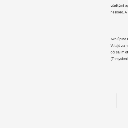
všetkými op
neskoro. A 
Ako úplne i
Volajú za n
oči sa im o
(Zamysleni