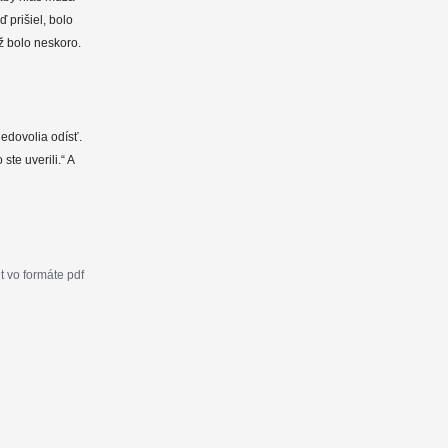
 prišiel, bolo
už bolo neskoro.
edovolia odísť.
te uverili.“ A
 vo formáte pdf