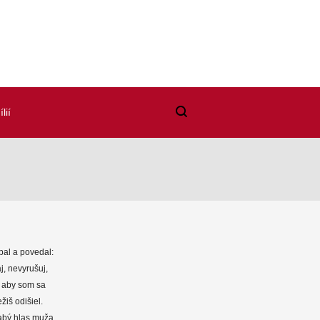
lií
pal a povedal:
j, nevyrušuj,
, aby som sa
žiš odišiel.
slabý hlas muža