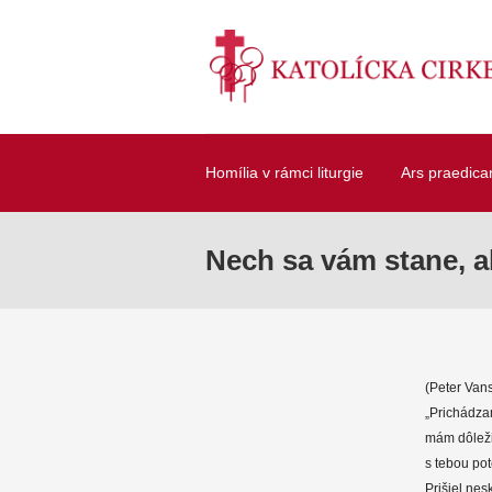
Homília v rámci liturgie
Ars praedica
Nech sa vám stane, ako
(Peter Vans
„Prichádzam
mám dôležit
s tebou pot
Prišiel nes