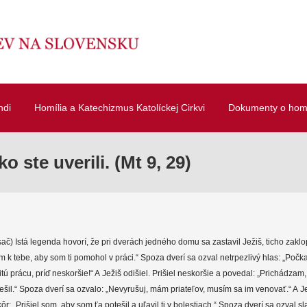
ndi
Homília a Katechizmus Katolíckej Cirkvi
Dokumenty o homí
 ste uverili. (Mt 9, 29)
ač) Istá legenda hovorí, že pri dverách jedného domu sa zastavil Ježiš, ticho zaklo
 k tebe, aby som ti pomohol v práci.“ Spoza dverí sa ozval netrpezlivý hlas: „Počka
ú prácu, príď neskoršie!“ A Ježiš odišiel. Prišiel neskoršie a povedal: „Prichádzam
ešil.“ Spoza dverí sa ozvalo: „Nevyrušuj, mám priateľov, musím sa im venovať.“ A Je
kôr: „Prišiel som, aby som ťa potešil a uľavil ti v bolestiach.“ Spoza dverí sa ozval 