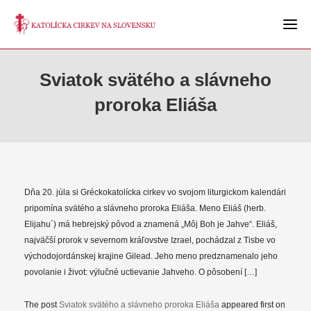
Sviatok svätého a slávneho
proroka Eliáša
Dňa 20. júla si Gréckokatolícka cirkev vo svojom liturgickom kalendári
pripomína svätého a slávneho proroka Eliáša. Meno Eliáš (herb.
Elijahu´) má hebrejský pôvod a znamená „Môj Boh je Jahve“. Eliáš,
najväčší prorok v severnom kráľovstve Izrael, pochádzal z Tisbe vo
východojordánskej krajine Gilead. Jeho meno predznamenalo jeho
povolanie i život: výlučné uctievanie Jahveho. O pôsobení […]
The post
Sviatok svätého a slávneho proroka Eliáša
appeared first on