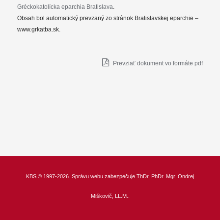
Gréckokatolícka eparchia Bratislava
.
Obsah bol automatický prevzaný zo stránok Bratislavskej eparchie –
www.grkatba.sk.
Prevziať dokument vo formáte pdf
KBS
© 1997-2026. Správu webu zabezpečuje
ThDr.
PhDr. Mgr. Ondrej
Miškovič, LL.M.
.