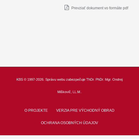
Prevziať dokument vo formáte pdf
KBS
© 1997-2026. Správu webu zabezpečuje
ThDr.
PhDr. Mgr. Ondrej
Miškovič, LL.M.
.
O PROJEKTE
VERZIA PRE VÝCHODNÝ OBRAD
OCHRANA OSOBNÝCH ÚDAJOV