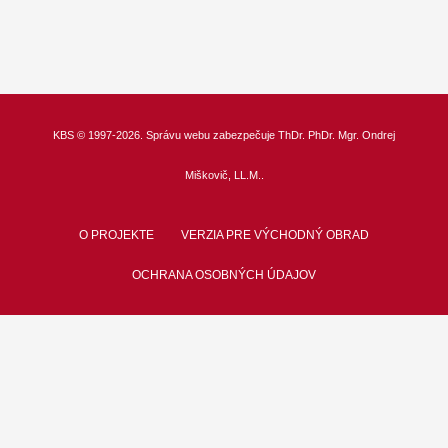
KBS
© 1997-2026. Správu webu zabezpečuje
ThDr.
PhDr. Mgr. Ondrej
Miškovič, LL.M.
.
O PROJEKTE
VERZIA PRE VÝCHODNÝ OBRAD
OCHRANA OSOBNÝCH ÚDAJOV