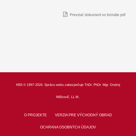
Prevziať dokument vo formáte pdf
KBS
© 1997-2026. Správu webu zabezpečuje
ThDr.
PhDr. Mgr. Ondrej
Miškovič, LL.M.
.
O PROJEKTE
VERZIA PRE VÝCHODNÝ OBRAD
OCHRANA OSOBNÝCH ÚDAJOV