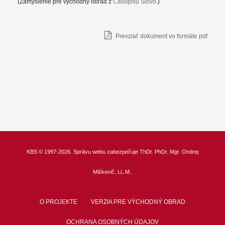
(Zamyslenie pre východný obrad z
Časopisu Slovo
.)
Prevziať dokument vo formáte pdf
KBS
© 1997-2026. Správu webu zabezpečuje
ThDr.
PhDr. Mgr. Ondrej
Miškovič, LL.M.
.
O PROJEKTE
VERZIA PRE VÝCHODNÝ OBRAD
OCHRANA OSOBNÝCH ÚDAJOV