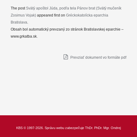
The post
Svätý apoštol Júda, podľa tela Pánov brat (Svätý mučeník
Zosimus Vojak)
appeared first on
Gréckokatolícka eparchia
Bratislava
.
Obsah bol automatický prevzaný zo stránok Bratislavskej eparchie –
www.grkatba.sk.
Prevziať dokument vo formáte pdf
KBS
© 1997-2026. Správu webu zabezpečuje
ThDr.
PhDr. Mgr. Ondrej