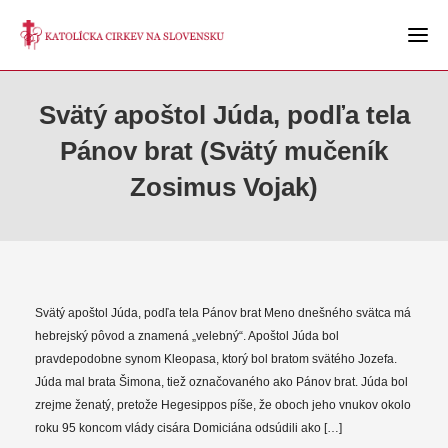
Svätý apoštol Júda, podľa tela
Pánov brat (Svätý mučeník
Zosimus Vojak)
Svätý apoštol Júda, podľa tela Pánov brat Meno dnešného svätca má
hebrejský pôvod a znamená „velebný“. Apoštol Júda bol
pravdepodobne synom Kleopasa, ktorý bol bratom svätého Jozefa.
Júda mal brata Šimona, tiež označovaného ako Pánov brat. Júda bol
zrejme ženatý, pretože Hegesippos píše, že oboch jeho vnukov okolo
roku 95 koncom vlády cisára Domiciána odsúdili ako […]