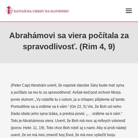
Abrahámovi sa viera počítala za
spravodlivosť. (Rim 4, 9)
(Peter Cap) Abrahám uveril, že napriek starobe Sáry bude mať syna
a počítalo sa mu to za spravodlivosť. Avšak keď pod vrchom Morja
povie sluhom: „Vy ostaňte tu s oslom, ja a chlapec pôjdeme až tamto.
Pomodlíme sa a vrátime sa k vám.“ (Gn 22, 5) Vie, že Boh od neho
žiada obetu jeho syna Izáka, a predsa povie: „… vrátime sa k vám.“
Toto je Abrahámova viera. Uveril, že Boh má moc aj mŕtvych vzkriesiť
(porov. Hebr. 11, 19). Toto chce Boh robiť aj s nami. Aby si proti nádeji
uveril, že on má moc zmeniť tvoj život, že má moc vyliečiť tvoju