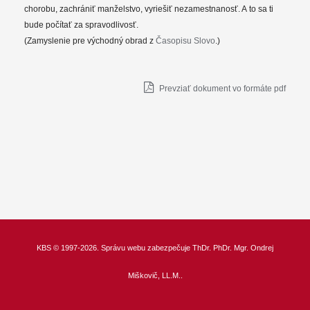
chorobu, zachrániť manželstvo, vyriešiť nezamestnanosť. A to sa ti
bude počítať za spravodlivosť.
(Zamyslenie pre východný obrad z
Časopisu Slovo
.)
Prevziať dokument vo formáte pdf
KBS
© 1997-2026. Správu webu zabezpečuje
ThDr.
PhDr. Mgr. Ondrej
Miškovič, LL.M.
.