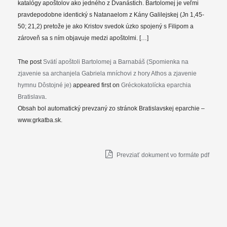
katalógy apoštolov ako jedného z Dvanástich. Bartolomej je veľmi
pravdepodobne identický s Natanaelom z Kány Galilejskej (Jn 1,45-
50; 21,2) pretože je ako Kristov svedok úzko spojený s Filipom a
zároveň sa s ním objavuje medzi apoštolmi. […]
The post
Svätí apoštoli Bartolomej a Barnabáš (Spomienka na
zjavenie sa archanjela Gabriela mníchovi z hory Athos a zjavenie
hymnu Dôstojné je)
appeared first on
Gréckokatolícka eparchia
Bratislava
.
Obsah bol automatický prevzaný zo stránok Bratislavskej eparchie –
www.grkatba.sk.
Prevziať dokument vo formáte pdf