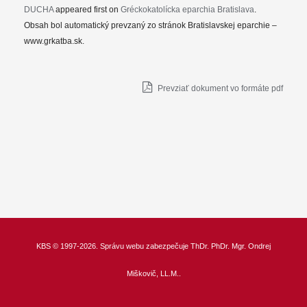
DUCHA
appeared first on
Gréckokatolícka eparchia Bratislava
.
Obsah bol automatický prevzaný zo stránok Bratislavskej eparchie –
www.grkatba.sk.
Prevziať dokument vo formáte pdf
KBS
© 1997-2026. Správu webu zabezpečuje
ThDr.
PhDr. Mgr. Ondrej
Miškovič, LL.M.
.