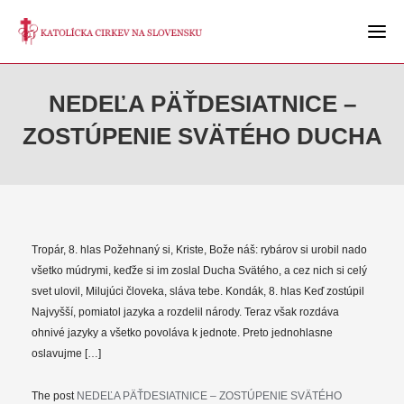
NEDEĽA PÄŤDESIATNICE –
ZOSTÚPENIE SVÄTÉHO DUCHA
Tropár, 8. hlas Požehnaný si, Kriste, Bože náš: rybárov si urobil nado
všetko múdrymi, keďže si im zoslal Ducha Svätého, a cez nich si celý
svet ulovil, Milujúci človeka, sláva tebe. Kondák, 8. hlas Keď zostúpil
Najvyšší, pomiatol jazyka a rozdelil národy. Teraz však rozdáva
ohnivé jazyky a všetko povoláva k jednote. Preto jednohlasne
oslavujme […]
The post
NEDEĽA PÄŤDESIATNICE – ZOSTÚPENIE SVÄTÉHO