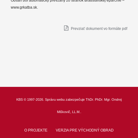
Obsah bol automatický prevzaný zo stránok Bratislavskej eparchie –
www.grkatba.sk.
Prevziať dokument vo formáte pdf
KBS
© 1997-2026. Správu webu zabezpečuje
ThDr.
PhDr. Mgr. Ondrej
Miškovič, LL.M.
.
O PROJEKTE
VERZIA PRE VÝCHODNÝ OBRAD