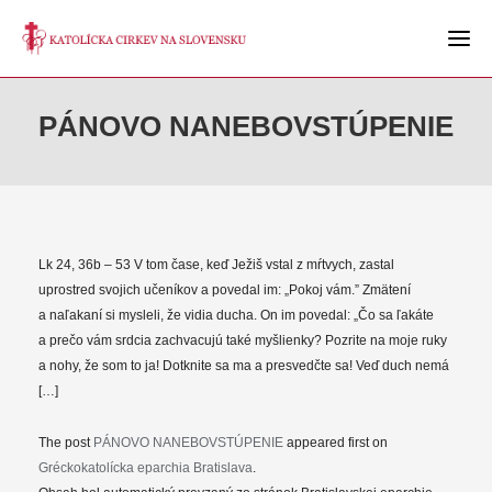
PÁNOVO NANEBOVSTÚPENIE
Lk 24, 36b – 53 V tom čase, keď Ježiš vstal z mŕtvych, zastal
uprostred svojich učeníkov a povedal im: „Pokoj vám.” Zmätení
a naľakaní si mysleli, že vidia ducha. On im povedal: „Čo sa ľakáte
a prečo vám srdcia zachvacujú také myšlienky? Pozrite na moje ruky
a nohy, že som to ja! Dotknite sa ma a presvedčte sa! Veď duch nemá
[…]
The post
PÁNOVO NANEBOVSTÚPENIE
appeared first on
Gréckokatolícka eparchia Bratislava
.