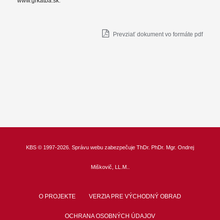
www.grkatba.sk.
Prevziať dokument vo formáte pdf
KBS
© 1997-2026. Správu webu zabezpečuje
ThDr.
PhDr. Mgr. Ondrej
Miškovič, LL.M.
.
O PROJEKTE
VERZIA PRE VÝCHODNÝ OBRAD
OCHRANA OSOBNÝCH ÚDAJOV