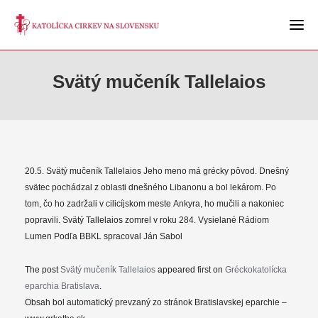
Svätý mučeník Tallelaios
20.5. Svätý mučeník Tallelaios Jeho meno má grécky pôvod. Dnešný
svätec pochádzal z oblasti dnešného Libanonu a bol lekárom. Po
tom, čo ho zadržali v cilicíjskom meste Ankyra, ho mučili a nakoniec
popravili. Svätý Tallelaios zomrel v roku 284. Vysielané Rádiom
Lumen Podľa BBKL spracoval Ján Sabol
The post
Svätý mučeník Tallelaios
appeared first on
Gréckokatolícka
eparchia Bratislava
.
Obsah bol automatický prevzaný zo stránok Bratislavskej eparchie –