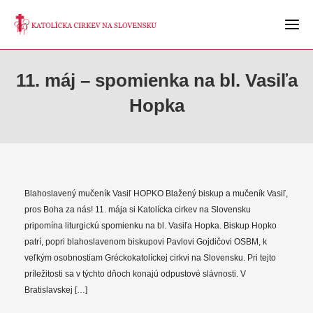
11. máj – spomienka na bl. Vasiľa
Hopka
Blahoslavený mučeník Vasiľ HOPKO Blažený biskup a mučeník Vasiľ,
pros Boha za nás! 11. mája si Katolícka cirkev na Slovensku
pripomína liturgickú spomienku na bl. Vasiľa Hopka. Biskup Hopko
patrí, popri blahoslavenom biskupovi Pavlovi Gojdičovi OSBM, k
veľkým osobnostiam Gréckokatolíckej cirkvi na Slovensku. Pri tejto
príležitosti sa v týchto dňoch konajú odpustové slávnosti. V
Bratislavskej […]