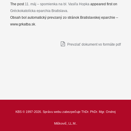
The post
11. máj – spomienka na bl. Vasiľa Hopka
appeared first on
Gréckokatolícka eparchia Bratislava
.
Obsah bol automatický prevzaný zo stránok Bratislavskej eparchie –
www.grkatba.sk.
Prevziať dokument vo formáte pdf
KBS
© 1997-2026. Správu webu zabezpečuje
ThDr.
PhDr. Mgr. Ondrej
Miškovič, LL.M.
.