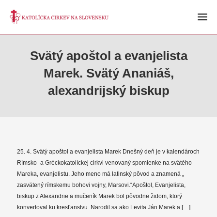
Svätý apoštol a evanjelista
Marek. Svätý Ananiáš,
alexandrijský biskup
25. 4. Svätý apoštol a evanjelista Marek Dnešný deň je v kalendároch
Rímsko- a Gréckokatolíckej cirkvi venovaný spomienke na svätého
Mareka, evanjelistu. Jeho meno má latinský pôvod a znamená „
zasvätený rímskemu bohovi vojny, Marsovi.“Apoštol, Evanjelista,
biskup z Alexandrie a mučeník Marek bol pôvodne židom, ktorý
konvertoval ku kresťanstvu. Narodil sa ako Levita Ján Marek a […]