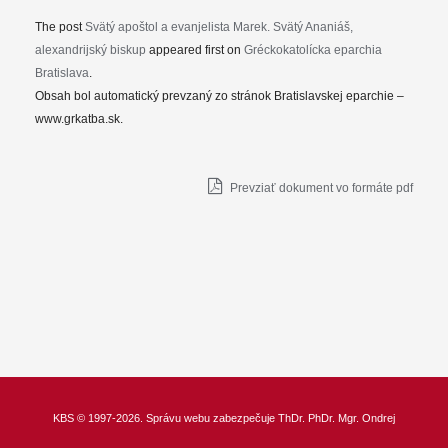
The post
Svätý apoštol a evanjelista Marek. Svätý Ananiáš,
alexandrijský biskup
appeared first on
Gréckokatolícka eparchia
Bratislava
.
Obsah bol automatický prevzaný zo stránok Bratislavskej eparchie –
www.grkatba.sk.
Prevziať dokument vo formáte pdf
KBS
© 1997-2026. Správu webu zabezpečuje
ThDr.
PhDr. Mgr. Ondrej