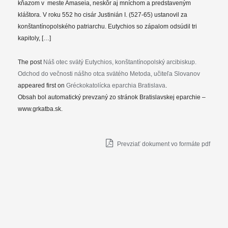
kňazom v meste Amaseia, neskôr aj mníchom a predstaveným
kláštora. V roku 552 ho cisár Justinián I. (527-65) ustanovil za
konštantínopolského patriarchu. Eutychios so zápalom odsúdil tri
kapitoly, […]
The post
Náš otec svätý Eutychios, konštantínopolský arcibiskup.
Odchod do večnosti nášho otca svätého Metoda, učiteľa Slovanov
appeared first on
Gréckokatolícka eparchia Bratislava
.
Obsah bol automatický prevzaný zo stránok Bratislavskej eparchie –
www.grkatba.sk.
Prevziať dokument vo formáte pdf