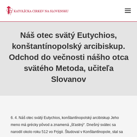
Náš otec svätý Eutychios,
konštantínopolský arcibiskup.
Odchod do večnosti nášho otca
svätého Metoda, učiteľa
Slovanov
6. 4. Náš otec svätý Eutychios, konštantínopolský arcibiskup Jeho
meno má grécky pôvod a znamená „šťastný“. Dnešný svätec sa
narodil okolo roku 512 vo Frýgii. Študoval v Konštantínopole, stal sa