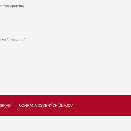
olícka eparchia
 vo formáte pdf
OBRAD
OCHRANA OSOBNÝCH ÚDAJOV