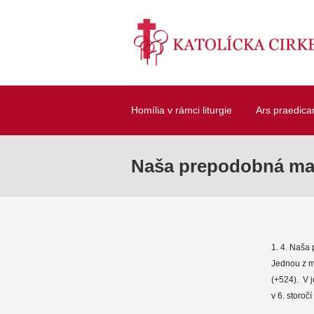
Homília v rámci liturgie
Ars praedica
Naša prepodobná mat
1. 4. Naša
Jednou z m
(+524). V j
v 6. storoč