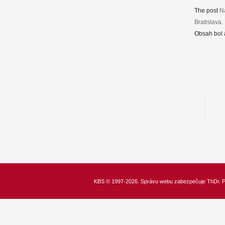
The post
N
Bratislava
.
Obsah bol 
KBS
© 1997-2026. Správu webu zabezpečuje
ThDr.
P