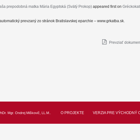
aša prepodobná matka Mária Egyptská (Svätý Prokop)
appeared first on
Gréckokat
automatický prevzaný zo stránok Bratislavskej eparchie – www.grkatba.sk.
Prevziať dokument
O PROJEKTE
VERZIA PRE VÝCHODNÝ 
hDr. Mgr. Ondrej Miškovič, LL.M.
.