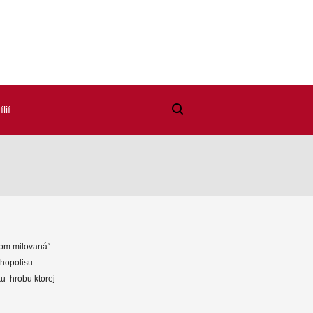
lií
om milovaná“.
thopolisu
 ku hrobu ktorej