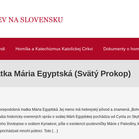
ndi
Homília a Katechizmus Katolíckej Cirkvi
Dokumenty o homí
ka Mária Egyptská (Svätý Prokop)
 prepodobná matka Mária Egyptská Jej meno má hebrejský pôvod a znamená „Boh
ála historicky overených správ o svätej Márii Egyptskej pochádza od Cyrila zo Sky
eho životopise o svätom Kyriakovi, píše o existencii pustovníčky Márie z Palestíny,
í prichádzali mnohí pútnici. Toto […]