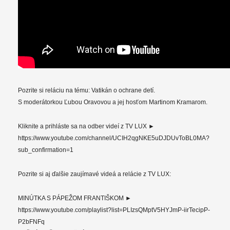
Pozrite si reláciu na tému: Vatikán o ochrane detí.
S moderátorkou Ľubou Oravovou a jej hosťom Martinom Kramarom.
Kliknite a prihláste sa na odber videí z TV LUX ►
https://www.youtube.com/channel/UCIH2qgNKE5uDJDUvToBL0MA?
sub_confirmation=1
Pozrite si aj ďalšie zaujímavé videá a relácie z TV LUX:
MINÚTKA S PÁPEŽOM FRANTIŠKOM ►
https://www.youtube.com/playlist?list=PLIzsQMptV5HYJmP-iirTecipP-
P2bFNFq