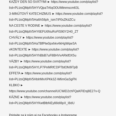
KAŽDÝ DEŇ SO SVÄTÝMI ► https://www.youtube.com/playlist?
list=PLIzsQMptV5HYVQpaTr6qOOUMtmmscm63L
3-MINÚTOVÝ KATECHIZMUS ► https://www.youtube.com/playlist?
list=PLIzsQMptV5Ha6h58ph_ism7iP0sZKdZCu
NA CESTE V RODINE ► https://www.youtube.com/playlist?
list=PLIzsQMptV5HY6EFU6NuRoFIS90Y2H0_ZT
CHVÁLY ► https://www.youtube.com/playlist?
list=PLIzsQMptV5HaTBfPIw0pxhkv4kHgWqwSA
vKONTEXTE ► https://www.youtube.com/playlist?
list=PLIzsQMptV5HYhBbB7uF8BHVvARkIf3X5u
VÄZBY ► https://www.youtube.com/playlist?
list=PLIzsQMptV5HYLP7PnMRfCDPTbtONI9TpB
EFFETA ► https://www.youtube.com/playlist?
list=PLIzsQMptV5HbIrMlvXPKk3Z-W6mGaSgFN
KLBKO ►
https://www.youtube.com/channel/UCWiD2chFQaKFlDsj8E27v-Q
KÁZNE ► https://www.youtube.com/playlist?
list=PLIzsQMptV5HYKwtBtbNEy88dl8pX_l8dU
Pridajte sa k nám aj na Facebooku a Instagrame