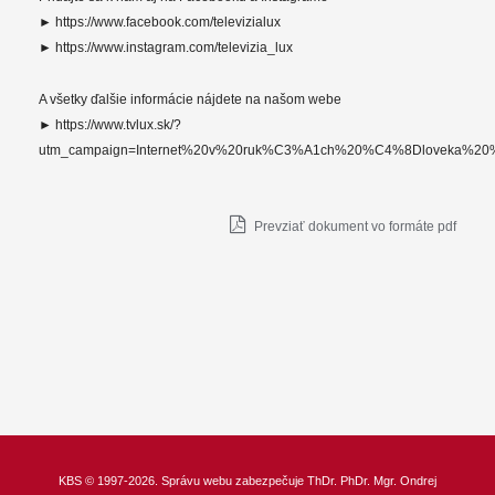
► https://www.facebook.com/televizialux
► https://www.instagram.com/televizia_lux
A všetky ďalšie informácie nájdete na našom webe
► https://www.tvlux.sk/?
utm_campaign=Internet%20v%20ruk%C3%A1ch%20%C4%8Dloveka%20
Prevziať dokument vo formáte pdf
KBS
© 1997-2026. Správu webu zabezpečuje
ThDr.
PhDr. Mgr. Ondrej