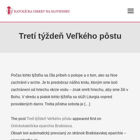
Tretí týždeň Veľkého pôstu
Počas tohto týždňa sa číta príbeh o potope a o tom, ako sa Noe
zachránil v arche. Je to predobraz nášho krstu, ktorým sme boli
zachránení od hriechu skrze vodu – znak smrti hriechu, aby sme žili v
Bohu. V stredu a piatok tohto týždňa sa slúži Liturgia vopred
posvätených darov. Tretia pôstna sobota je […]
The post
Tretí týždeň Veľkého pôstu
appeared first on
Gréckokatolícka eparchia Bratislava
.
Obsah bol automatický prevzaný zo stránok Bratislavskej eparchie –