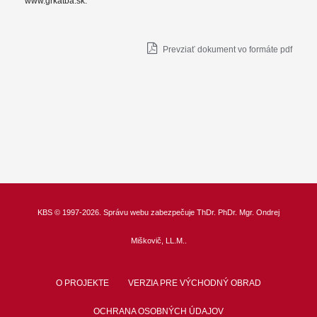
www.grkatba.sk.
Prevziať dokument vo formáte pdf
KBS
© 1997-2026. Správu webu zabezpečuje
ThDr.
PhDr. Mgr. Ondrej
Miškovič, LL.M.
.
O PROJEKTE
VERZIA PRE VÝCHODNÝ OBRAD
OCHRANA OSOBNÝCH ÚDAJOV