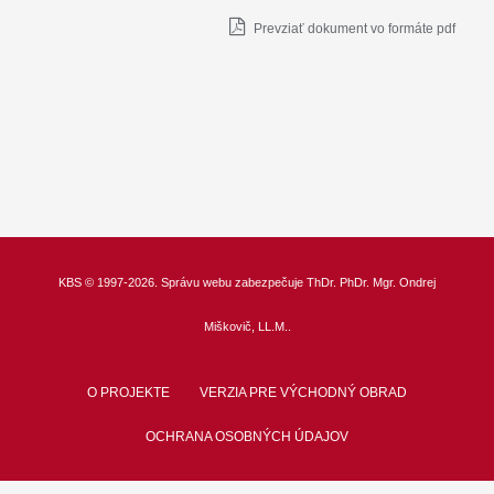
Prevziať dokument vo formáte pdf
KBS
© 1997-2026. Správu webu zabezpečuje
ThDr.
PhDr. Mgr. Ondrej
Miškovič, LL.M.
.
O PROJEKTE
VERZIA PRE VÝCHODNÝ OBRAD
OCHRANA OSOBNÝCH ÚDAJOV