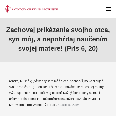
Zachovaj prikázania svojho otca,
syn môj, a nepohŕdaj naučením
svojej matere! (Prís 6, 20)
(Andrej Rusnák) „Až keď ty sám máš dieťa, pochopíš, koľko dlhuješ
svojim rodičom.“ (japonské príslovie) Uchovávanie radostnej rodiny
vyžaduje mnoho od rodičov aj od detí. Každý člen rodiny sa musí
určitým spôsobom stať služobníkom ostatných.“ (sv. Ján Pavol II.)
(Zamyslenie pre východný obrad z
Časopisu Slovo
.)