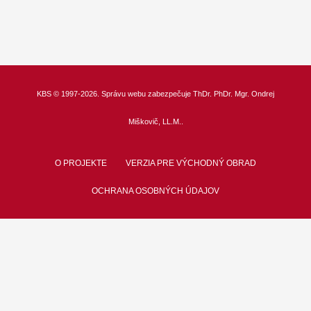
KBS
© 1997-2026. Správu webu zabezpečuje
ThDr.
PhDr. Mgr. Ondrej
Miškovič, LL.M.
.
O PROJEKTE
VERZIA PRE VÝCHODNÝ OBRAD
OCHRANA OSOBNÝCH ÚDAJOV