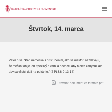
Štvrtok, 14. marca
Peter píše: “Pán nemešká s prisľúbením, ako sa niektorí nazdávajú,
že mešká; on je len trpezlivý s vami a nechce, aby niekto zahynul, ale
aby sa všetci dali na pokánie.” (2 Pt 3,8-9.13-14)
Prevziať dokument vo formáte pdf