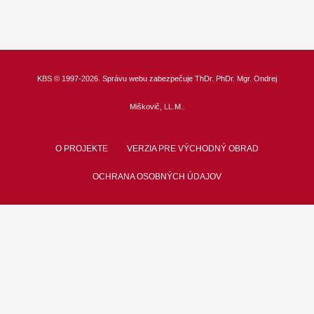
KBS
© 1997-2026. Správu webu zabezpečuje
ThDr.
PhDr. Mgr. Ondrej
Miškovič, LL.M.
.
O PROJEKTE
VERZIA PRE VÝCHODNÝ OBRAD
OCHRANA OSOBNÝCH ÚDAJOV