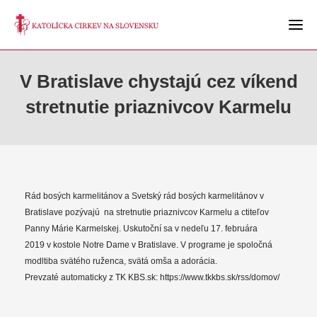
V Bratislave chystajú cez víkend
stretnutie priaznivcov Karmelu
Rád bosých karmelitánov a Svetský rád bosých karmelitánov v
Bratislave pozývajú na stretnutie priaznivcov Karmelu a ctiteľov
Panny Márie Karmelskej. Uskutoční sa v nedeľu 17. februára
2019 v kostole Notre Dame v Bratislave. V programe je spoločná
modltiba svätého ruženca, svätá omša a adorácia.
Prevzaté automaticky z TK KBS.sk: https://www.tkkbs.sk/rss/domov/