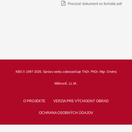
Prevziať dokument vo formáte pdf
KBS
© 1997-2026. Správu webu zabezpečuje
ThDr.
PhDr. Mgr. Ondrej
Miškovič, LL.M.
.
O PROJEKTE
VERZIA PRE VÝCHODNÝ OBRAD
OCHRANA OSOBNÝCH ÚDAJOV