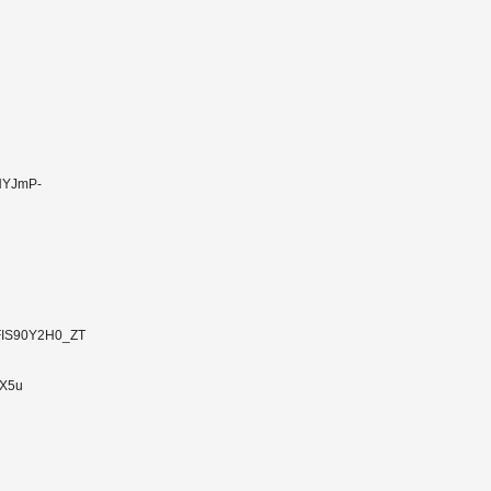
HYJmP-
oFIS90Y2H0_ZT
3X5u