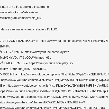
a k nám aj na Facebooku a Instagrame
www.facebook.com/televizialux
www.instagram.com/televizia_lux
aj ďalšie zaujímavé videá a relácie z TV LUX:
 PÁPEŽOM FRANTIŠKOM ► https://www.youtube.com/playlist?list=PLIzsQMptV5
P2bFNFq
 SO SVÄTÝMI ► https://www.youtube.com/playlist?
zsQMptV5HYVQpaTr6qOOUMtmmscm63L
Ý KATECHIZMUS ► https://www.youtube.com/playlist?
sQMptV5Ha6h58ph_ism7iP0sZKdZCu
V RODINE ► https://www.youtube.com/playlist?list=PLIzsQMptV5HY6EFU6NuR
https://www.youtube.com/playlist?list=PLIzsQMptV5HaTBfPIw0pxhkv4kHgWqwSA
 ► https://www.youtube.com/playlist?list=PLIzsQMptV5HYhBbB7uF8BHVvARkIf
ttps://www.youtube.com/playlist?list=PLIzsQMptV5HYLP7PnMRfCDPTbtONI9TpB
https://www.youtube.com/playlist?list=PLIzsQMptV5HbIrMlvXPKk3Z-W6mGaSgFN
ttps://www.youtube.com/channel/UCWiD2chFQaKFlDsj8E27v-Q
ttps://www.youtube.com/playlist?list=PLIzsQMptV5HYKwtBtbNEy88dl8pX_l8dU