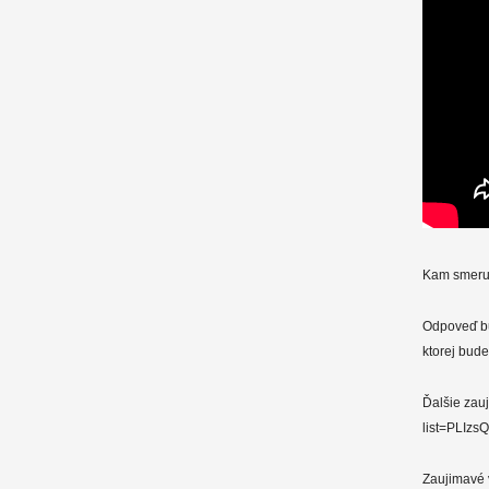
Kam smeruj
Odpoveď bu
ktorej bud
Ďalšie zau
list=PLI
Zaujimavé 