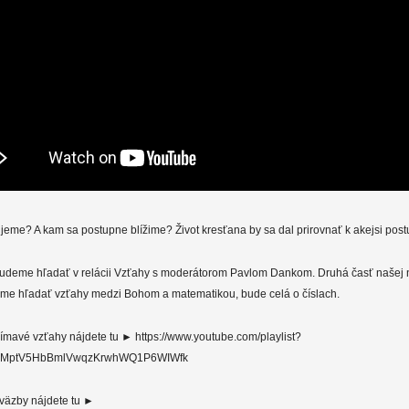
eme? A kam sa postupne blížime? Život kresťana by sa dal prirovnať k akejsi post
deme hľadať v relácii Vzťahy s moderátorom Pavlom Dankom. Druhá časť našej no
eme hľadať vzťahy medzi Bohom a matematikou, bude celá o číslach.
jímavé vzťahy nájdete tu ► https://www.youtube.com/playlist?
zsQMptV5HbBmlVwqzKrwhWQ1P6WIWfk
väzby nájdete tu ►