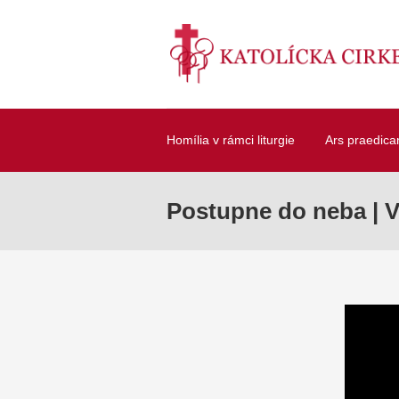
Homília v rámci liturgie
Ars praedica
Postupne do neba | 