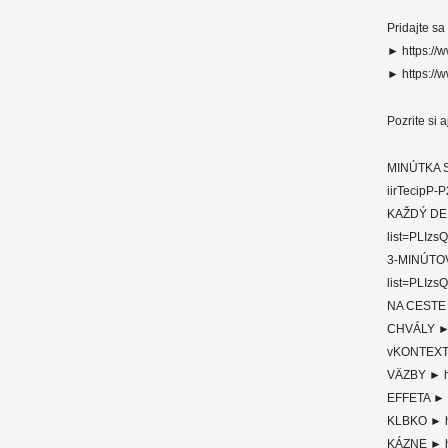
Pridajte s
► https://
► https://
Pozrite si 
MINÚTKA S
iirTecipP-
KAŽDÝ DEŇ
list=PLI
3-MINÚTOV
list=PLIz
NA CESTE 
CHVÁLY ► 
vKONTEXTE
VÄZBY ► h
EFFETA ► 
KLBKO ► h
KÁZNE ► h