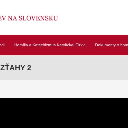
ndi
Homília a Katechizmus Katolíckej Cirkvi
Dokumenty o homí
VZŤAHY 2