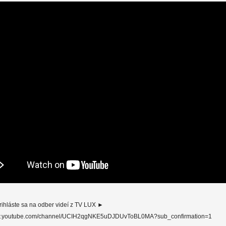
prihláste sa na odber videí z TV LUX ►
ww.youtube.com/channel/UCIH2qgNKE5uDJDUvToBL0MA?sub_confirmation=1