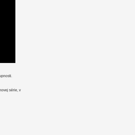
upnosti.
vej série, v