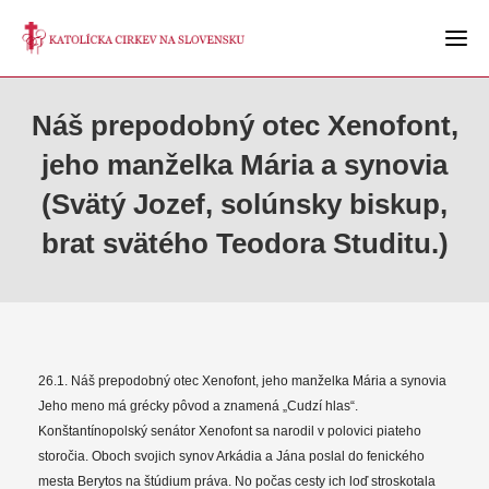
Náš prepodobný otec Xenofont,
jeho manželka Mária a synovia
(Svätý Jozef, solúnsky biskup,
brat svätého Teodora Studitu.)
26.1. Náš prepodobný otec Xenofont, jeho manželka Mária a synovia
Jeho meno má grécky pôvod a znamená „Cudzí hlas“.
Konštantínopolský senátor Xenofont sa narodil v polovici piateho
storočia. Oboch svojich synov Arkádia a Jána poslal do fenického
mesta Berytos na štúdium práva. No počas cesty ich loď stroskotala