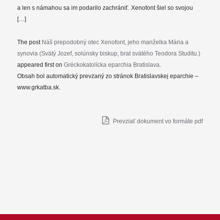
a len s námahou sa im podarilo zachrániť. Xenofont šiel so svojou
[…]
The post
Náš prepodobný otec Xenofont, jeho manželka Mária a
synovia (Svätý Jozef, solúnsky biskup, brat svätého Teodora Studitu.)
appeared first on
Gréckokatolícka eparchia Bratislava
.
Obsah bol automatický prevzaný zo stránok Bratislavskej eparchie –
www.grkatba.sk.
Prevziať dokument vo formáte pdf